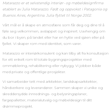
Matarazzo er et selvstendig interiør- og møbeldesignfirma
etablert av Julia Matarazzo. Født og oppvokst i Patagonia og
Buenos Aires, Argentina. Julia flyttet til Norge 2002.
Vårt mål er å skape en atmosfære som får deg og dine til å
føle seg velkommen, avslappet og inspirert. Uavhengig om
du bor i byen, på landet eller har en hytte ved sjøen eller på
fjellet. Vi skaper rom med identitet, som varer.
Matarazzo er interiørkonsulent og kan tilby alt fra konsultasjon
for ett enkelt rom til totale bygningsprosjekter med
ommøblering, rehabilitering eller nybygg. Vi jobber både
med private og offentlige prosjekter.
Vi samarbeider tett med arkitekter, landskapsarkitekter,
håndverkere og leverandører. Sammen skaper vi unike og
skreddersydde innrednings- og belysningsplaner,
fargepalletter, materialutvalg og møbeldesign til ditt
drømmeprosjekt.