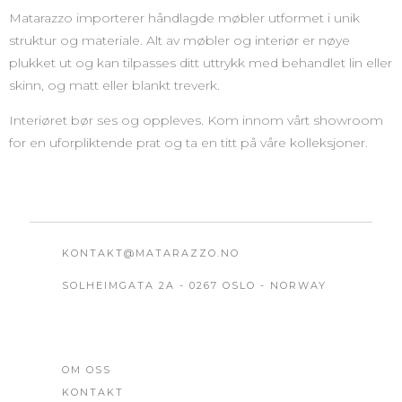
Matarazzo importerer håndlagde møbler utformet i unik
struktur og materiale. Alt av møbler og interiør er nøye
plukket ut og kan tilpasses ditt uttrykk med behandlet lin eller
skinn, og matt eller blankt treverk.
Interiøret bør ses og oppleves. Kom innom vårt showroom
for en uforpliktende prat og ta en titt på våre kolleksjoner.
KONTAKT@MATARAZZO.NO
SOLHEIMGATA 2A - 0267 OSLO - NORWAY
OM OSS
KONTAKT